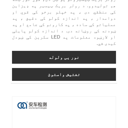
هم تولیدوو. د رولر بریک ټیسټر په ډیزاین
کې منطقي دی ، په خپلو برخو کې قوي او
دوامدار ، په اندازه کولو کې دقیق ، په
عملیاتو کې ساده ، په کارونو کې جامع او په
ښودنه کې روښانه دی. د اندازه کولو پایلې
او لارښود معلومات په LED سکرین کې ښودل
کیدی شي.
نور یی ولوله
تفتیش واستوئ