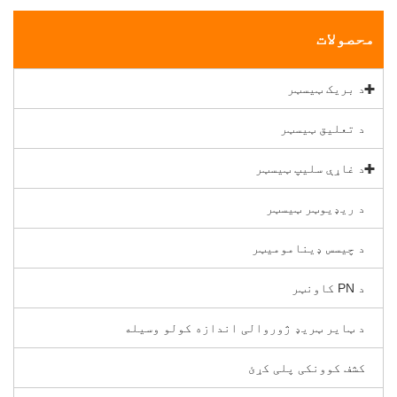
محصولات
د بریک ټیسټر
د تعلیق ټیسټر
د غاړې سلیپ ټیسټر
د ریډیوټر ټیسټر
د چیسس ډینامومیټر
د PN کاونټر
د ټایر ټریډ ژوروالی اندازه کولو وسیله
کشف کوونکی پلی کړئ