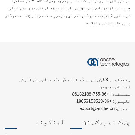
کې جوړ شوي د رولر بریک ټیسټر پیرود وکړئ. Anche یو مسلکي
چین د رولر بریک ټیسټر جوړونکی او عرضه کونکی دی، موږ کولی
شو د لوړ کیفیت محصولات چمتو کړو. زموږ د فابریکې څخه محصولاتو
پیرودلو ته ښه راغلاست.
پته: نمبر 63 ځینی سړک، نانسلان ولسوالۍ، شینزین،
ګوانګډو، چین
ټیلیفون:
+86-755-86182188
تلیفون:
+86-18653153529
ایمیل:
export@anche.cn
چټک نیویګیشن
لینکونه