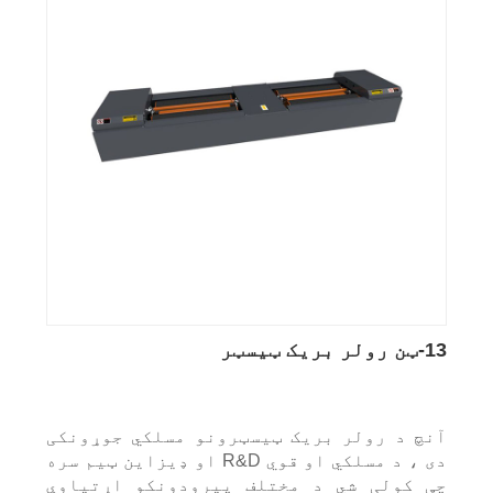
13-ټن رولر بریک ټیسټر
آنچ د رولر بریک ټیسټرونو مسلکي جوړونکی
دی ، د مسلکي او قوي R&D او ډیزاین ټیم سره
چې کولی شي د مختلف پیرودونکو اړتیاوې