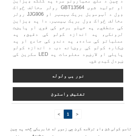
د چین د ملي معیارونو سره په کلکه ډیزاین
او تولید شوی GBT13564 رولر مخالف ځواک
ډول د آټوموبل بریک ټیسټر او JJG906 رولر
مخالف ځواک ډول بریک ټیسټر. دا په ډیزاین
کې منطقي، په خپلو برخو کې قوي او پایښت
لرونکی، په اندازه کولو کې دقیق، په
عملیاتو کې ساده، په دندو کې جامع او په
ښکاره کولو کې روښانه دی. د اندازه کولو
پایلې او لارښود معلومات په LED سکرین کې
ښودل کیدی شي.
نور یی ولوله
تفتیش واستوئ
>
1
<
تاسو کولی شئ ډاډ ترلاسه کړئ چې زموږ له فابریکې څخه په چین