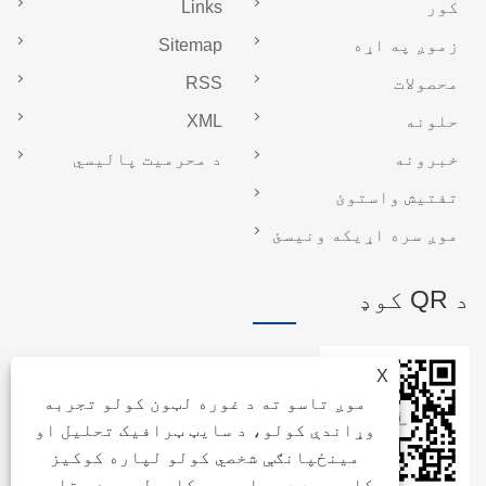
کور
Links
زموږ په اړه
Sitemap
محصولات
RSS
حلونه
XML
خبرونه
د محرمیت پالیسي
تفتیش واستوئ
موږ سره اړیکه ونیسئ
د QR کوډ
X
موږ تاسو ته د غوره لټون کولو تجربه
وړاندې کولو، د سایټ ټرافيک تحلیل او
مینځپانګې شخصي کولو لپاره کوکیز
کاروو. د دې سایټ په کارولو سره، تاسو