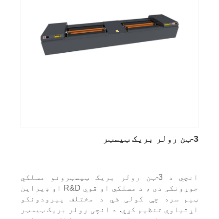
3-ټن رولر بریک ټیسټر
انچي د 3-ټن رولر بریک ټیسټرونو مسلکي
جوړونکی دی ، د مسلکي او قوي R&D او ډیزاین
ټیم سره چې کولی شي د مختلف پیرودونکو
اړتیاوې تنظیم کړي. د انچی رولر بریک ټیسټر