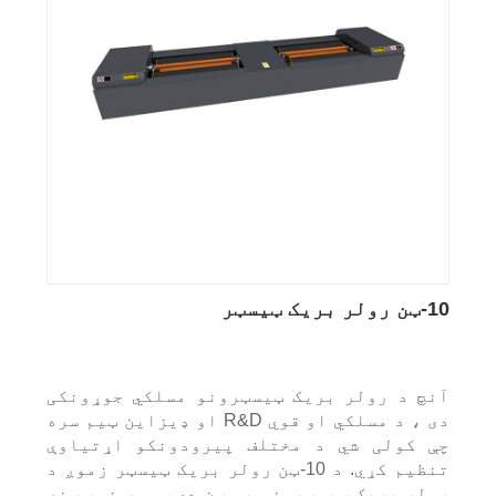
10-ټن رولر بریک ټیسټر
آنچ د رولر بریک ټیسټرونو مسلکي جوړونکی
دی ، د مسلکي او قوي R&D او ډیزاین ټیم سره
چې کولی شي د مختلف پیرودونکو اړتیاوې
تنظیم کړي. د 10-ټن رولر بریک ټیسټر زموږ د
رولر بریک ټیسټرونو یو ټن دی، موږ نور ټنه