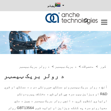
پښتو
کور
>
محصولات
>
د بریک ټیسټر
>
د رولر بریک ټیسټر
د رولر بریک ټیسټر
آنچ د رولر بریک ټیسټرونو مسلکي جوړونکی دی ، د مسلکي او قوي
R&D او ډیزاین ټیم سره چې کولی شي د مختلف پیرودونکو
اړتیاوې تنظیم کړي. د انچی رولر بریک ټیسټر د چین د ملي
معیارونو سره په کلکه ډیزاین او تولید شوی GBT13564 رولر