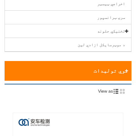
اخراجي ټیسټر
سرۍ ټرانسپور
تخنیکي حلونه
د موټرسایکل ازادي لین
نوي تولیدات
View as