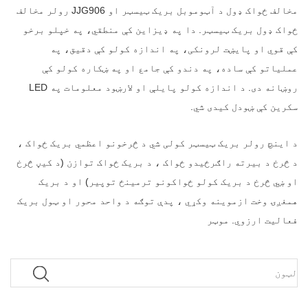
مخالف ځواک ډول د آټوموبل بریک ټیسټر او JJG906 رولر مخالف
ځواک ډول بریک ټیسټر. دا په ډیزاین کې منطقي، په خپلو برخو
کې قوي او پایښت لرونکی، په اندازه کولو کې دقیق، په
عملیاتو کې ساده، په دندو کې جامع او په ښکاره کولو کې
روښانه دی. د اندازه کولو پایلې او لارښود معلومات په LED
سکرین کې ښودل کیدی شي.
د اینچ رولر بریک ټیسټر کولی شي د څرخونو اعظمي بریک ځواک ،
د څرخ د بیرته راګرځیدو ځواک ، د بریک ځواک توازن (د کیڼ څرخ
او ښي څرخ د بریک کولو ځواکونو ترمینځ توپیر) او د بریک
همغږۍ وخت ازموینه وکړي ، پدې توګه د واحد محور او ټول بریک
فعالیت ارزوي. موټر