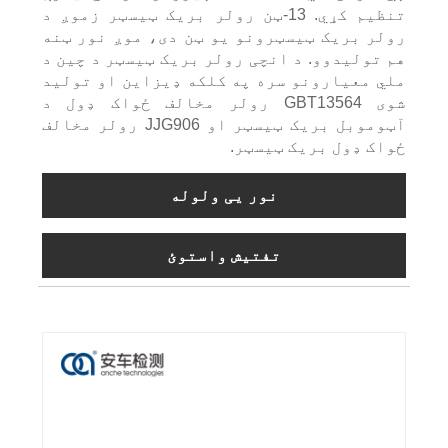
تنظیم کړي. 13-ټن رولر بریک ټیسټر زموږ د
رولر بریک ټیسټرونو یو ټن دی، موږ نور ټنه
هم تولیدوو. د انچی رولر بریک ټیسټر د چین د
ملي معیارونو سره په کلکه ډیزاین او تولید
شوی GBT13564 رولر مخالف ځواک ډول د
آټوموبل بریک ټیسټر او JJG906 رولر مخالف
ځواک ډول بریک ټیسټر.
نور یی ولوله
تفتیش واستوئ