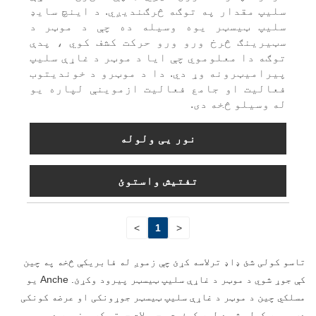
سلیپ مقدار په توګه څرګندیږي. د اینچ سایډ
سلیپ ټیسټر یوه وسیله ده چې د موټر د
سټیرینګ څرخ ورو ورو حرکت کشف کوي ، پدې
توګه دا معلوموي چې ایا د موټر د غاړې سلیپ
پیرامیټرونه وړ دي. دا د موټرو د خوندیتوب
فعالیت او جامع فعالیت ازموینې لپاره یو
له وسیلو څخه دی.
نور یی ولوله
تفتیش واستوئ
>
1
<
تاسو کولی شئ ډاډ ترلاسه کړئ چې زموږ له فابریکې څخه په چین
کې جوړ شوي د موټر د غاړې سلیپ ټیسټر پیرود وکړئ. Anche یو
مسلکي چین د موټر د غاړې سلیپ ټیسټر جوړونکی او عرضه کونکی
دی، موږ کولی شو د لوړ کیفیت محصولات چمتو کړو. زموږ د