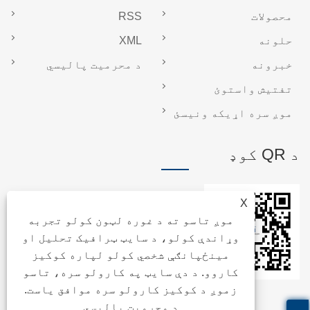
محصولات
RSS
حلونه
XML
خبرونه
د محرمیت پالیسي
تفتیش واستوئ
موږ سره اړیکه ونیسئ
د QR کوډ
X
موږ تاسو ته د غوره لټون کولو تجربه
وړاندې کولو، د سایټ ټرافيک تحلیل او
مینځپانګې شخصي کولو لپاره کوکیز
کاروو. د دې سایټ په کارولو سره، تاسو
زموږ د کوکیز کارولو سره موافق یاست.
د محرمیت پالیسي