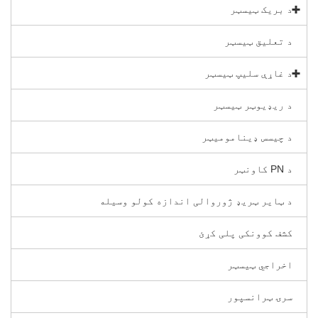
د بریک ټیسټر
د تعلیق ټیسټر
د غاړې سلیپ ټیسټر
د ریډیوټر ټیسټر
د چیسس ډینامومیټر
د PN کاونټر
د ټایر ټریډ ژوروالی اندازه کولو وسیله
کشف کوونکی پلی کړئ
اخراجي ټیسټر
سرۍ ټرانسپور