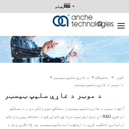
پښتو
کور
>
محصولات
>
د غاړې سلیپ ټیسټر
>
د موټر د غاړې سلیپ ټیسټر
د موټر د غاړې سلیپ ټیسټر
آنچ د موټر د غاړې سلیپ ټیسټرز مسلکي جوړونکی دی ، د مسلکي
او قوي R&D او ډیزاین ټیم سره چې کولی شي د مختلف پیرودونکو
اړتیاوې تنظیم کړي. د اینچ سایډ سلیپ ټیسټر په ځانګړي ډول د