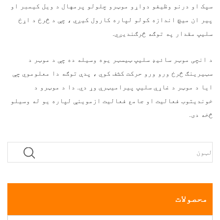
سپک او درنو وظیفو دواړو موټرو چلولو پرمهال د ویل کیمبر او
پیر ان میچ اندازه کولو لپاره کارول کیږي ، چې د څرخ د اړخ
سلیپ مقدار په توګه څرګندیږي.
د انچی موټر سائیډ سلیپ ټیسټر یوه وسیله ده چې د موټر د
سټیرینګ څرخ ورو ورو حرکت کشف کوي ، پدې توګه دا معلوموي چې
ایا د موټر د غاړې سلیپ پیرامیټرې وړ دي. دا د موټرو د
خوندیتوب فعالیت او جامع فعالیت ازموینې لپاره یو له وسیلو
څخه دی.
محصولات