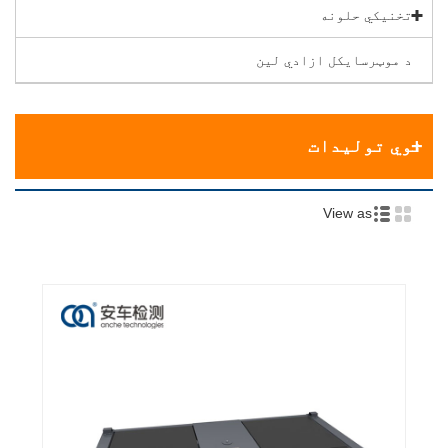
تخنیکي حلونه
د موټرسایکل ازادي لین
نوي تولیدات
View as