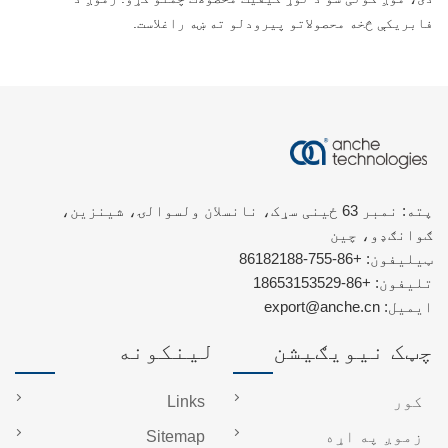
فابریکې څخه محصولاتو پیرودلو ته ښه راغلاست.
پته: نمبر 63 ځینی سړک، نانسلان ولسوالۍ، شینزین،
ګوانګډو، چین
ټیلیفون:
+86-755-86182188
تلیفون:
+86-18653153529
ایمیل:
export@anche.cn
چټک نیویګیشن
لینکونه
کور
Links
زموږ په اړه
Sitemap