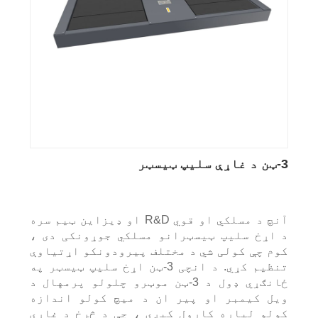
3-ټن د غاړې سلیپ ټیسټر
آنچ د مسلکي او قوي R&D او ډیزاین ټیم سره
د اړخ سلیپ ټیسټرانو مسلکي جوړونکی دی ،
کوم چې کولی شي د مختلف پیرودونکو اړتیاوې
تنظیم کړي. د انچی 3-ټن اړخ سلیپ ټیسټر په
ځانګړي ډول د 3-ټن موټرو چلولو پرمهال د
ویل کیمبر او پیر ان د میچ کولو اندازه
کولو لپاره کارول کیږي ، چې د څرخ د غاړې